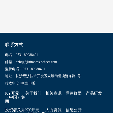
联系方式
电话：0731-89088401
邮箱：hnbqgf@timbres-echecs.com
监管电话：0731-89088401
地址：长沙经济技术开发区泉塘街道漓湘东路9号
行政中心101室10楼
KY开元·
关于我们
相关资讯
党建群团
产品研发
（中国）集
团
投资者关系
KY开元·
人力资源
信息公开