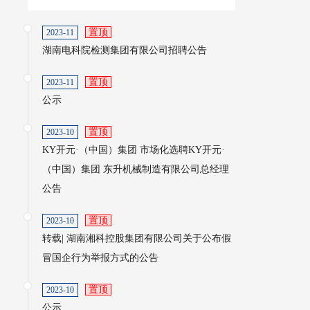
置顶
2023-11
湖南电科院检测集团有限公司招聘公告
置顶
2023-11
公示
置顶
2023-10
KY开元·（中国）集团 市场化选聘KY开元·
（中国）集团 东升机械制造有限公司总经理
公告
置顶
2023-10
转载| 湖南湘科控股集团有限公司关于公布假
冒国企行为举报方式的公告
置顶
2023-10
公示