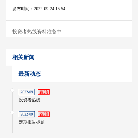
发布时间：2022-09-24 15:54
投资者热线资料准备中
相关新闻
最新动态
置顶
2022-09
投资者热线
置顶
2022-09
定期报告标题