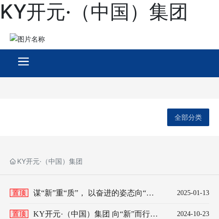
KY开元·（中国）集团
全部分类
KY开元·（中国）集团
谋“新”重“质”， 以奋进的姿态向“新”
置顶
2025-01-13
勇进
KY开元·（中国）集团 向“新”而行，
置顶
2024-10-23